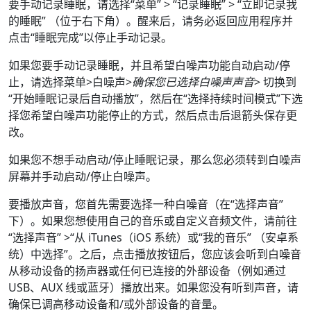
要手动记录睡眠，请选择
“菜单”
>
“记录睡眠”
>
“立即记录我
的睡眠”
（位于右下角）。醒来后，请务必返回应用程序并
点击
“睡眠完成”
以停止手动记录。
如果您要手动记录睡眠，并且希望白噪声功能自动启动/停
止，请选择
菜单
>
白噪声
>
确保您已选择白噪声声音
> 切换到
“开始睡眠记录后自动播放”，然后在“选择持续时间模式”下选
择您希望白噪声功能停止的方式，然后点击
后退箭头
保存更
改。
如果您不想手动启动/停止睡眠记录，那么您必须转到白噪声
屏幕并手动启动/停止白噪声。
要播放声音，您首先需要选择一种白噪音（在“选择声音”
下）。如果您想使用自己的音乐或自定义音频文件，请前往
“选择声音”
>“从 iTunes（iOS 系统）或
“我的音乐”
（安卓系
统）
中选择
”。之后，点击播放按钮后，您应该会听到白噪音
从移动设备的扬声器或任何已连接的外部设备（例如通过
USB、AUX 线或蓝牙）播放出来。如果您没有听到声音，请
确保已调高移动设备和/或外部设备的音量。