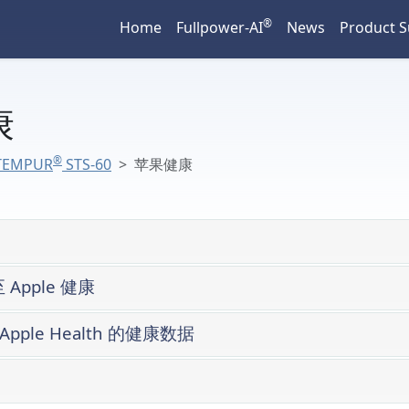
®
Home
Fullpower-AI
News
Product 
康
®
TEMPUR
STS-60
苹果健康
Apple 健康
pple Health 的健康数据