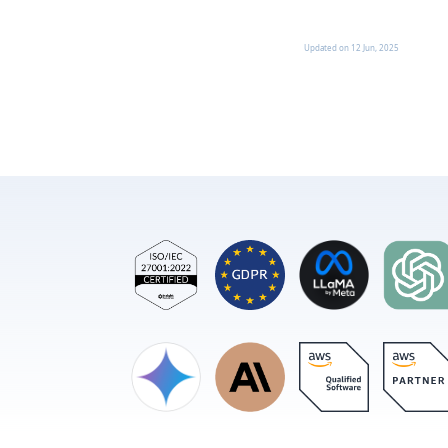
®
Updated on
12 Jun, 2025
“摘要
据。
启动
App
Sleeptra
卸载
App Sto
®
或者，您也
提示，请选
“呼吸
。
当提示连接 
“设