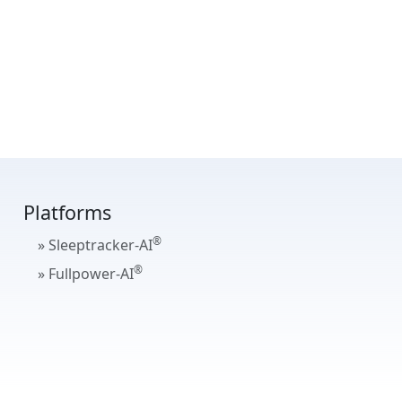
应用中显示摘要数
序
（“隐私”下）>
眠
，
re 页面（如果出现
Platforms
眠：阶段”
®
» Sleeptracker-AI
®
» Fullpower-AI
选择类别）。