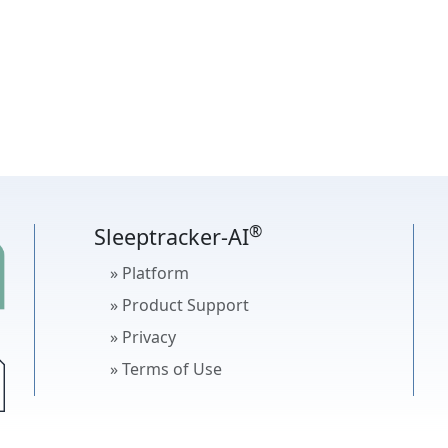
®
”
“重点”
“睡眠：阶段”，可以在“健康”
le Health 应用程序
®
并选择您的
帐户资料图标
（右上角）>
应用程
浅睡眠
核心睡
®
cker
>
全部关闭
>
返回按钮
（左上角）。
®
菜单
我的
个人资料
帐户
注销
®
®
re
®
可以在 iPhone/iPad 上
点击此处
，进入应用程序的 App Sto
®
Sleeptracker-AI
择“Safari”）。
“摘要”
“重点”
“睡
®
» Platform
频率：睡眠”
“心率：睡眠”
®
®
» Product Support
Apple Health 时，点击
“下一步”
>
“打开所有类别”
（或单独
®
置”
“隐私和安全”
“健康”
“Sleeptracker
”
» Privacy
联系
» Terms of Use