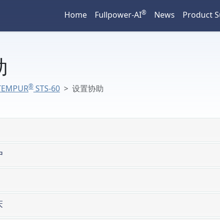
®
Home
Fullpower-AI
News
Product 
助
®
TEMPUR
STS-60
设置协助
户
®
床