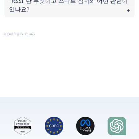
"RSSI"란 무엇이고 스마트 침대와 어떤 관련이
있나요?
에 업데이트됨
25 Oct, 2025
설정
연결
'블루
투스'를
껐다
켭니다
메뉴
내 스마트 침대
문제 해결 및 Wi-Fi
Wi-Fi
A) 모뎀, Wi-Fi 라우터, GT03d
프로세서
의 전원
설정 조정
을 뽑은 후 최소 30초 동안 기다리세요. 게이트
웨이(Wi-Fi + 모뎀 콤보 장치)가 있는 경우, 전원
을 뽑으세요.
®
Sleeptracker-AI
시스템에 조절식 베이스
®
A) 모뎀, Wi-Fi 라우터, Sleeptracker-AI
프로
가 미리 설치되어 있는 경우, 베이스의 전
세서
의 전원을 뽑은 후 최소 30초 동안 기다리
원을 뽑아 프로세서를 끌 수 있습니다.
세요. 게이트웨이(Wi-Fi + 모뎀 콤보 장치)가 있
B) 먼저 모뎀에 전원을 연결하고 > 표시등이 안
는 경우, 전원을 뽑으세요.