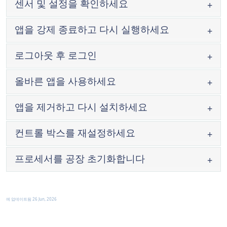
센서 및 설정을 확인하세요
앱을 강제 종료하고 다시 실행하세요
로그아웃 후 로그인
앱 전환기
최근 앱
올바른 앱을 사용하세요
대부분의 기기에서는 화면 하단에서 위로 스와
이 튜토리얼을
이프한 다음 길게 누르거나, 사각형 버튼 또는
앱을 제거하고 다시 설치하세요
최근 앱 버튼을 탭하세요.
컨트롤 박스를 재설정하세요
®
참고
®
프로세서를 공장 초기화합니다
여기를 탭하
상태 표시등이 녹색
면
에 업데이트됨
26 Jun, 2026
®