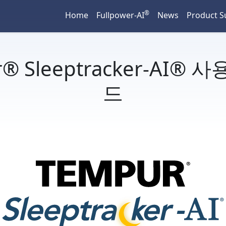
®
Home
Fullpower-AI
News
Product S
r® Sleeptracker-AI® 
드