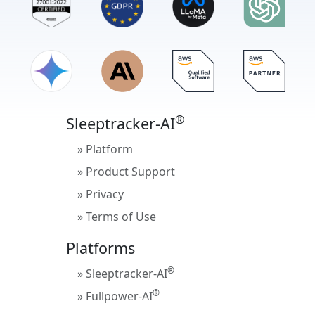
®
®
®
®
Sleeptracker-AI
» Platform
» Product Support
» Privacy
» Terms of Use
Platforms
®
Eliminar aplicación
ícono
®
» Sleeptracker-AI
Eliminar
®
» Fullpower-AI
Eliminar aplicación
Eliminar