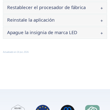
Restablecer el procesador de fábrica
Reinstale la aplicación
Apague la insignia de marca LED
este tutorial
Actualizado en
26 Jun, 2026
NOTA
®
toque aquí
luz de estado verde fija