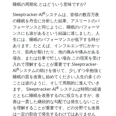
睡眠の周期化 とはどういう意味ですか?
®
Sleeptracker-AI
システムは、皆様の数百万夜
の睡眠を丹念に分析した結果、アスリートのパ
フォーマンスと同じように、睡眠のパフォーマ
ンスにも波があるという結論に達しました。人
生には、睡眠のパフォーマンスが低下する時が
あります。たとえば、インフルエンザにかかっ
たり、筋肉が裂けたり、他の痛みや痛みがある
場合、または仕事で忙しい場合.この現実を受け
入れて理解することが重要です.Sleeptracker-
®
AI
システムの助けを借りて、少しずつ辛抱強く
睡眠の質を改善し始めてください.人生の多くの
ことは波のように、そして周期的に進んでいき
®
ます。 Sleeptracker-AI
システムは時間の経過
とともに睡眠を改善するのに役立ちますが、改
善は一貫した継続的な勾配では発生しないこと
を理解することが重要です。どの分野でも改善
は一定の割合で発生するわけではありません