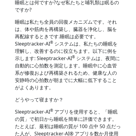
睡眠とは何ですか?なぜ私たちと哺乳類は眠るの
ですか?
睡眠は私たち全員の回復メカニズムです。それ
は、体や筋肉を再構築し、臓器を浄化し、脳を
再配線するときです.睡眠は必要です。
®
Sleeptracker-AI
システムは、私たちの睡眠を
理解し、改善するのに役立ちます。以下に例を
®
示します: Sleeptracker-AI
システムは、夜間に
自動的に心拍数を測定します。睡眠中に心血管
系が修復および再構築されるため、健康な人の
安静時の心拍数が朝までに大幅に低下すること
がよくあります。
どうやって寝ますか？
®
Sleeptracker-AI
アプリを使用すると、「睡眠
の質」で初日から睡眠を簡単に評価できます。
たとえば、最初は睡眠の質が 100 点中 50 点だっ
た人が、Sleeptracker-AI® アプリを数か月使用